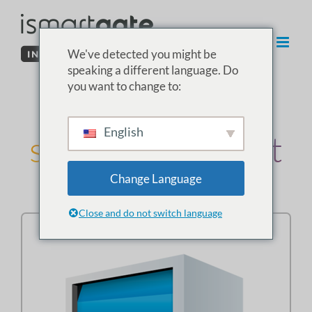
Hoppa
till
innehåll
We've detected you might be
speaking a different language. Do
you want to change to:
03. Installera
English
sensorn i garaget
Change Language
Välj typ av garageport:
Close and do not switch language