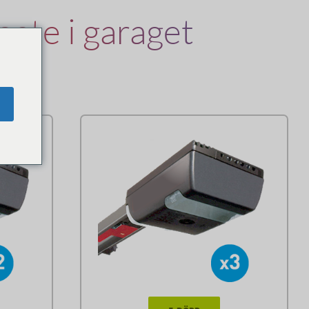
gate i garaget
du?