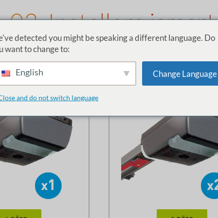
03. Installera ismart
've detected you might be speaking a different language. Do
Garageöppnare
u want to change to:
Hur många öppnare har 
English
Change Language
Close and do not switch language