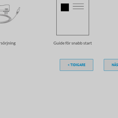
rsörjning
Guide för snabb start
< TIDIGARE
NÄS