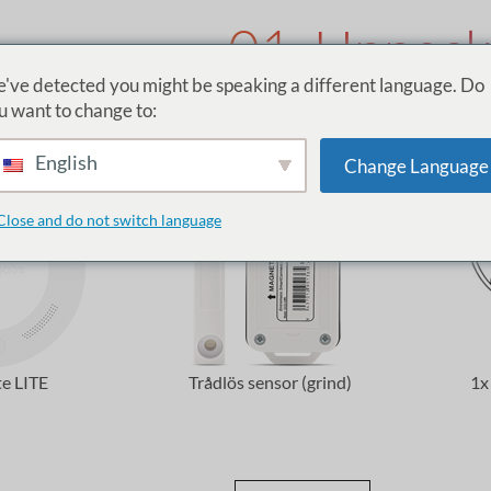
01. Uppack
've detected you might be speaking a different language. Do
ismartgate LITE grin
u want to change to:
English
Change Language
Close and do not switch language
te LITE
Trådlös sensor (grind)
1x