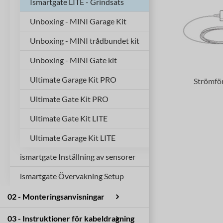
Ismartgate LITE - Grindsats
Unboxing - MINI Garage Kit
Unboxing - MINI trådbundet kit
Unboxing - MINI Gate kit
Ultimate Garage Kit PRO
Strömfö
Ultimate Gate Kit PRO
Ultimate Gate Kit LITE
Ultimate Garage Kit LITE
ismartgate Inställning av sensorer
ismartgate Övervakning Setup
Trådlös sensor (garage)
IP-kamera för inomhusbruk
Trådlös sensor (grind)
02 - Monteringsanvisningar
IP utomhuskamera
Installation av ISG PRO/Lite från
03 - Instruktioner för kabeldragning