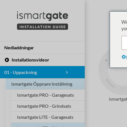
Hoppa
till
innehåll
We
yo
Nedladdningar
Installationsvideor
01 - Uppackning
ismartgate Öppnare Inställning
Ismartgate PRO - Garagesats
ismartga
Ismartgate PRO - Grindsats
Ismartgate LITE - Garagesats