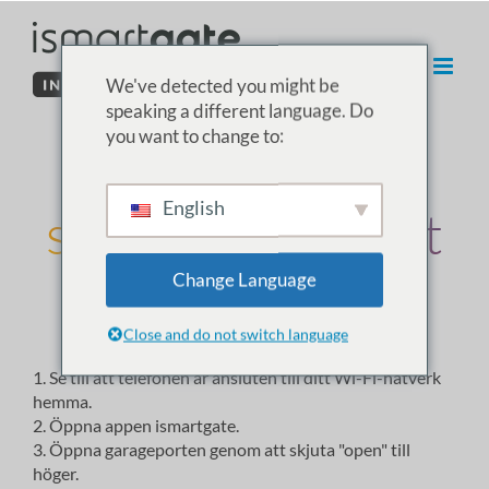
Hoppa
till
innehåll
We've detected you might be
speaking a different language. Do
you want to change to:
03. Installera
English
sensorn i garaget
Change Language
Installera magnetsensor
Sidosektionell dörr - TESTNING
Close and do not switch language
1. Se till att telefonen är ansluten till ditt Wi-Fi-nätverk
hemma.
2. Öppna appen ismartgate.
3. Öppna garageporten genom att skjuta "open" till
höger.