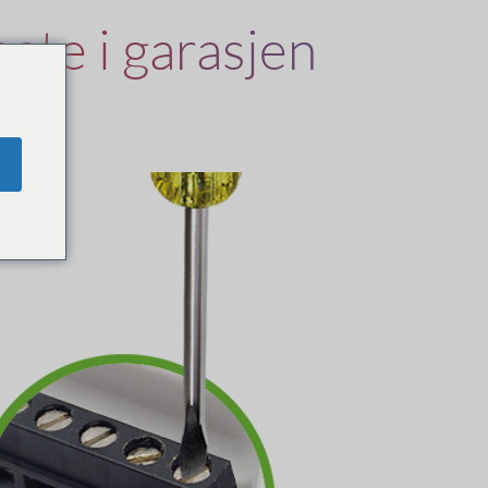
gate i garasjen
 (1 dør)