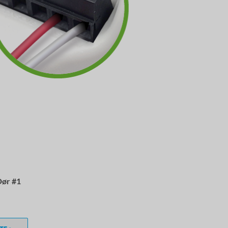
Dør
#1