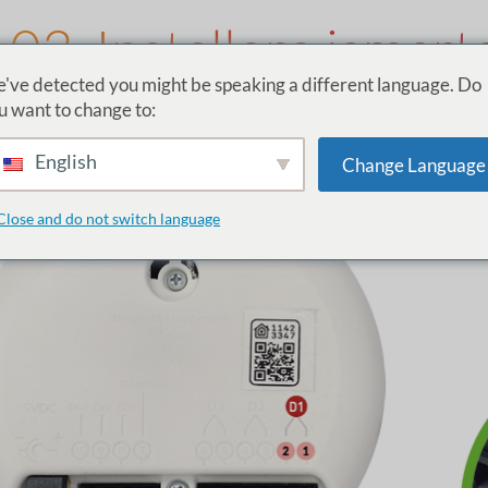
03. Installere ismart
've detected you might be speaking a different language. Do
Garasjeåpner
u want to change to:
Kabling
den
ismartgate
enhet
English
Change Language
Close and do not switch language