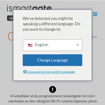
Hopp
til
innhold
We've detected you might be
speaking a different language. Do
you want to change to:
02. ISG PRO/Lite-
English
installasjon fra
Android
Change Language
Close and do not switch language
Sett opp
miljø
Vi anbefaler at du programmerer ismartgate i et rom i
nærheten av den viktigste Wi-Fi-ruteren hjemme, på en