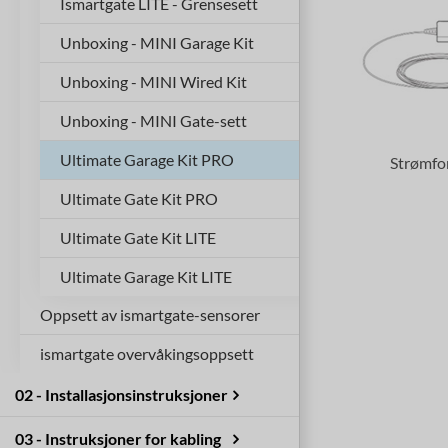
Ismartgate LITE - Grensesett
Unboxing - MINI Garage Kit
Unboxing - MINI Wired Kit
Unboxing - MINI Gate-sett
Ultimate Garage Kit PRO
Strømfo
Ultimate Gate Kit PRO
Ultimate Gate Kit LITE
Ultimate Garage Kit LITE
Oppsett av ismartgate-sensorer
ismartgate overvåkingsoppsett
Trådløs sensor (garasje)
IP Innendørs kamera
Trådløs sensor (port)
02 - Installasjonsinstruksjoner
IP Utendørskamera
ISG PRO/Lite-installasjon fra
03 - Instruksjoner for kabling