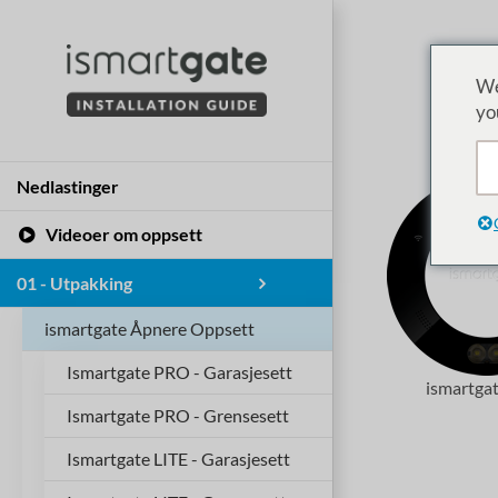
Hopp
til
innhold
We
yo
Nedlastinger
Videoer om oppsett
01 - Utpakking
ismartgate Åpnere Oppsett
Ismartgate PRO - Garasjesett
ismartga
Ismartgate PRO - Grensesett
Ismartgate LITE - Garasjesett