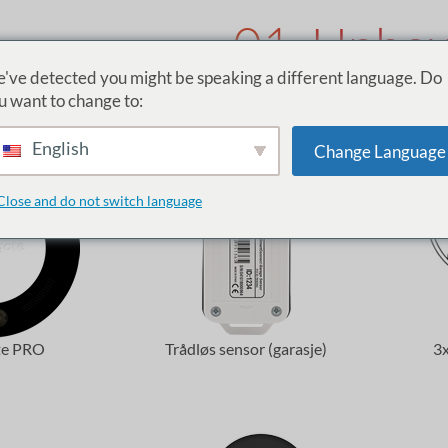
01. Unbox
've detected you might be speaking a different language. Do
Ultimate Garage Ki
u want to change to:
English
Change Language
Close and do not switch language
te PRO
Trådløs sensor (garasje)
3x