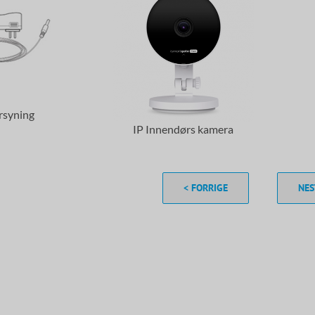
rsyning
IP Innendørs kamera
< FORRIGE
NES