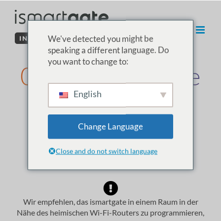
Zum
Inhalt
springen
We've detected you might be
speaking a different language. Do
you want to change to:
02. ISG PRO/Lite
English
Installation von
Android
Change Language
Close and do not switch language
Einrichten
Umwelt
Wir empfehlen, das ismartgate in einem Raum in der
Nähe des heimischen Wi-Fi-Routers zu programmieren,