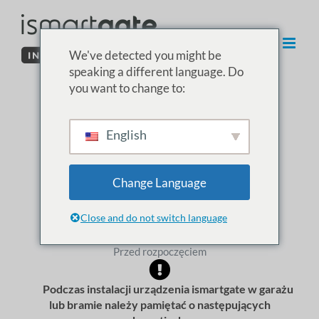
Przejdź
do
treści
We've detected you might be
speaking a different language. Do
you want to change to:
03. Instalacja
English
ismartgate w
bramie
Change Language
Close and do not switch language
Przed rozpoczęciem
Podczas instalacji urządzenia ismartgate w garażu
lub bramie należy pamiętać o następujących