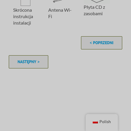
Płyta CD z
Antena Wi-
Skrócona
zasobami
Fi
instrukcja
instalacji
< POPRZEDNI
NASTĘPNY >
Polish