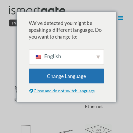
Przejdź
do
treści
We've detected you might be
speaking a different language. Do
you want to change to:
01. Unboxing
English
Kamera zewnętrzna IP
Change Language
Close and do not switch language
Kamera IP
Zasilacz
Kabel
Ethernet