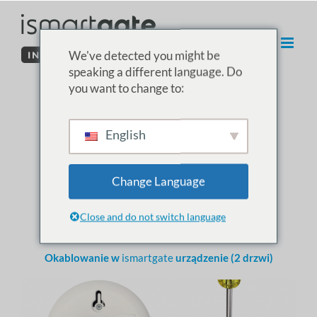
Przejdź
do
treści
We've detected you might be
speaking a different language. Do
you want to change to:
03. Instalacja
English
ismartgate w
garażu
Change Language
Close and do not switch language
Otwieracz do garażu
Okablowanie
w
ismartgate
urządzenie (2 drzwi)