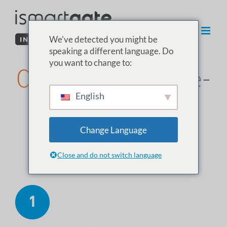
Hopp
til
innhold
We've detected you might be
speaking a different language. Do
you want to change to:
02. ISG PRO/Lite-
English
installasjon fra
Windows
Change Language
Close and do not switch language
Tilbakestill ismartgate-enheten