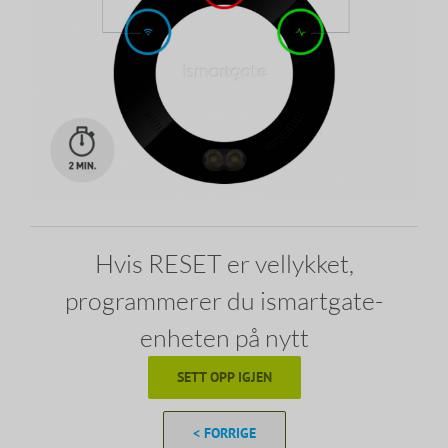
Hvis RESET er vellykket,
programmerer du ismartgate-
enheten på nytt
SETT OPP IGJEN
< FORRIGE