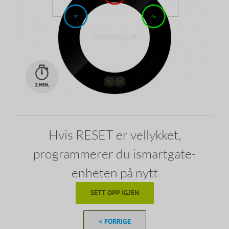
Hvis RESET er vellykket,
programmerer du ismartgate-
enheten på nytt
SETT OPP IGJEN
< FORRIGE