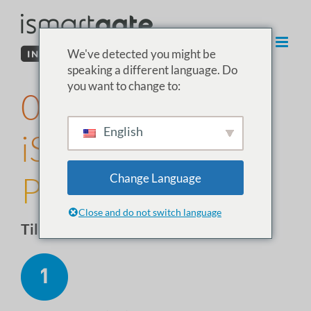
Hopp
til
innhold
We've detected you might be
speaking a different language. Do
you want to change to:
02. Tilbakestill
English
iSG
PRO/Lite/Mini
Change Language
Close and do not switch language
Tilbakestill ismartgate-enhet