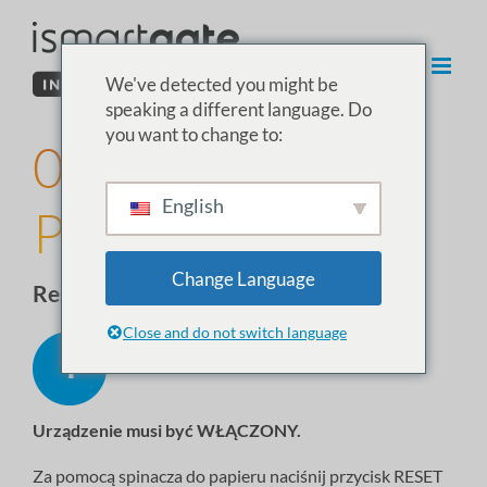
Przejdź
do
treści
We've detected you might be
speaking a different language. Do
you want to change to:
02. Reset iSG
English
PRO/Lite/Mini
Change Language
Reset urządzenia ismartgate
Close and do not switch language
Urządzenie
musi
być WŁĄCZONY.
Za pomocą spinacza do papieru naciśnij przycisk RESET