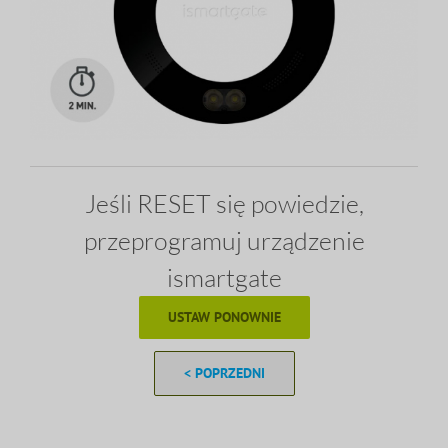
Jeśli RESET się powiedzie,
przeprogramuj urządzenie
ismartgate
USTAW PONOWNIE
< POPRZEDNI