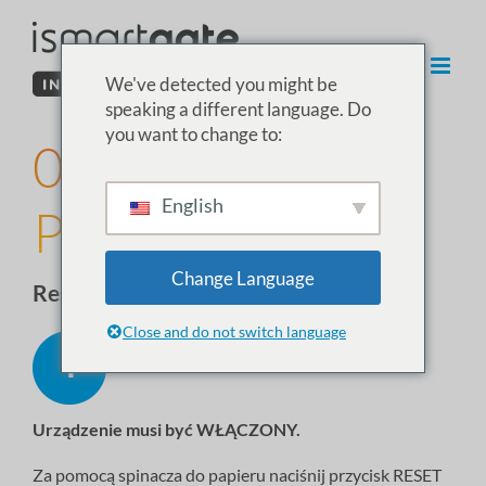
Przejdź
do
treści
We've detected you might be
speaking a different language. Do
you want to change to:
02. Reset iSG
English
PRO/Lite/Mini
Change Language
Reset urządzenia ismartgate
Close and do not switch language
Urządzenie
musi
być WŁĄCZONY.
Za pomocą spinacza do papieru naciśnij przycisk RESET