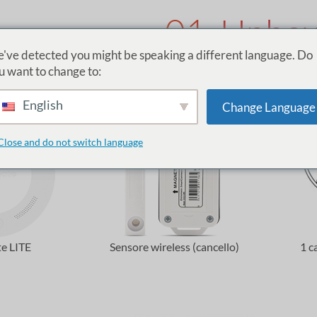
01. Unbox
've detected you might be speaking a different language. Do
Kit cancello definitiv
u want to change to:
English
Change Language
Close and do not switch language
te LITE
Sensore wireless (cancello)
1 c