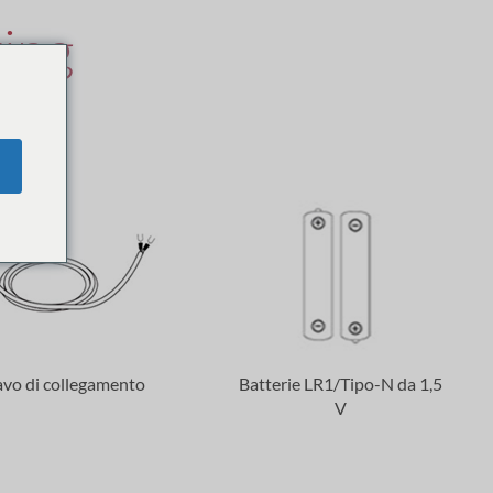
ing
o LITE
avo di collegamento
Batterie LR1/Tipo-N da 1,5
V