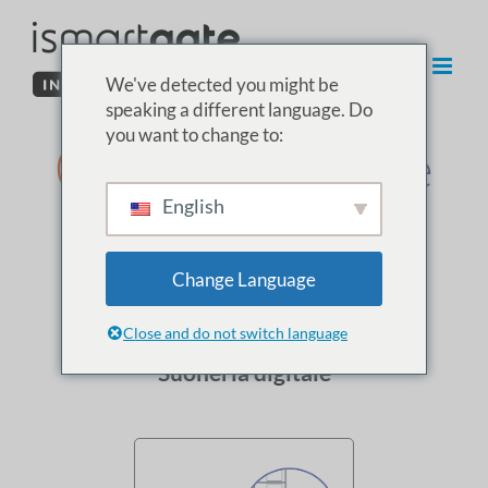
Vai
al
contenuto
We've detected you might be
speaking a different language. Do
you want to change to:
03. Installazione
English
del campanello
ismartgate
Change Language
Close and do not switch language
Suoneria digitale