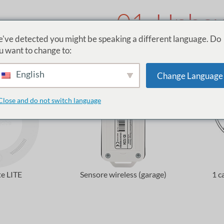
01. Unbox
've detected you might be speaking a different language. Do
Kit garage ismartgat
u want to change to:
English
Change Language
Close and do not switch language
te LITE
Sensore wireless (garage)
1 c