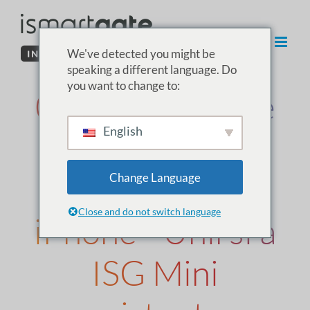
Vai
al
contenuto
We've detected you might be
speaking a different language. Do
you want to change to:
02. Installazione
English
di ISG Mini da
Android o da
Change Language
Close and do not switch language
iPhone - Unirsi a
ISG Mini