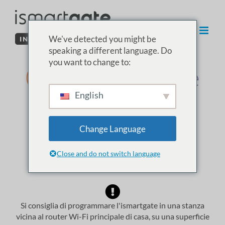
Vai
al
contenuto
We've detected you might be
speaking a different language. Do
you want to change to:
02. Installazione
English
di ISG PRO/Lite
da Windows
Change Language
Close and do not switch language
Impostazione dell'ambiente
Si consiglia di programmare l'ismartgate in una stanza
vicina al router Wi-Fi principale di casa, su una superficie