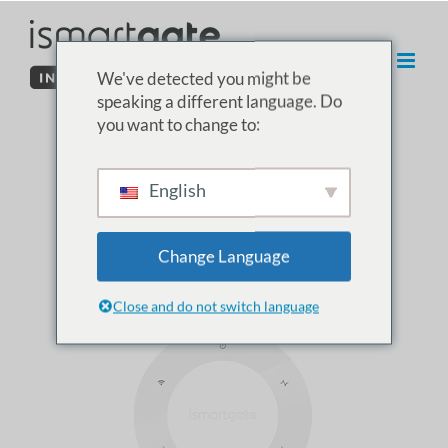
İçeriğe
geç
We've detected you might be
speaking a different language. Do
you want to change to:
01. Kutudan
English
Çıkarma
Change Language
ismartgate LITE Garaj Kiti
Close and do not switch language