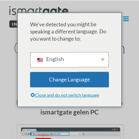
İçeriğe
geç
We've detected you might be
speaking a different language. Do
you want to change to:
02. Windows'tan
English
ISG PRO/Lite
kurulumu
Change Language
Close and do not switch language
Bağlan
için
bir
zaten
programlanmış
ismartgate
gelen
PC