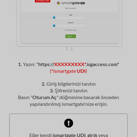
1.
Yazın: "
https://
XXXXXXXXX*
.isgaccess.com"
(
*
ismartgate
UDI
)
2.
Giriş bilgilerinizi tanıtın
3.
Şifrenizi tanıtın
Basın "
Oturum Aç
" düğmesine basarak önceden
yapılandırılmış ismartgate'nize erişin.
Eğer kendi
ismartgate UDI
,
giriş
veya