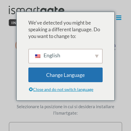
Vai
al
contenuto
We've detected you might be
speaking a different language. Do
you want to change to:
03. Installazione
English
dell'ismartgate
nel garage
Change Language
Close and do not switch language
Aprire il garage
Selezionare la posizione in cui si desidera installare
l'ismartgate: