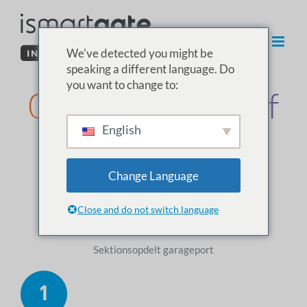
Spring
til
indhold
We've detected you might be
speaking a different language. Do
you want to change to:
03. Installation af
English
sensoren i
garagen
Change Language
Close and do not switch language
Installer trådløs garagesensor
Sektionsopdelt garageport