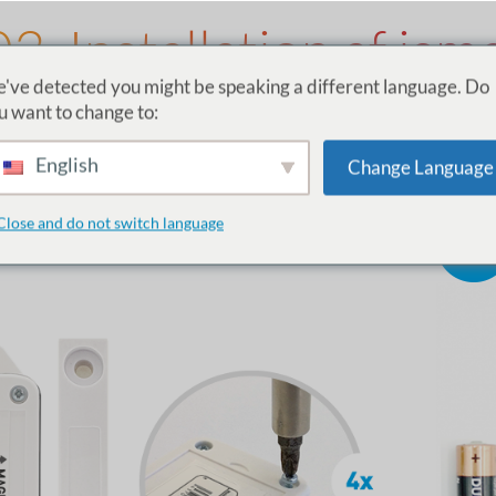
03. Installation af ism
've detected you might be speaking a different language. Do
Installer magnetse
u want to change to:
Foldbar port
English
Change Language
Close and do not switch language