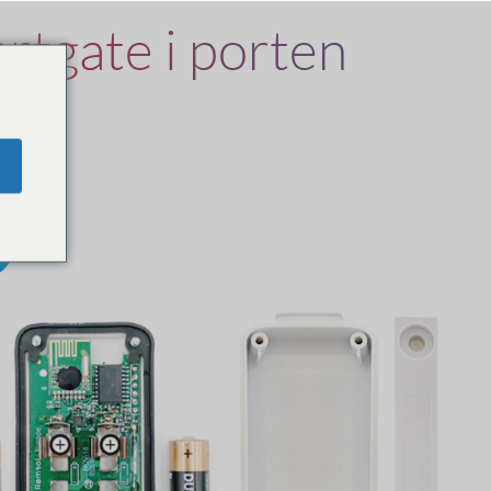
artgate i porten
nsor