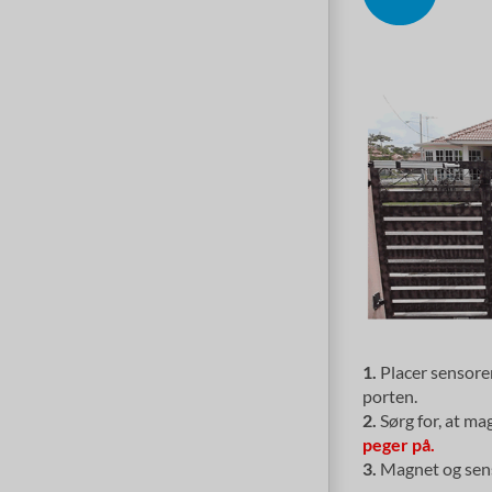
1.
Placer sensoren
porten.
2.
Sørg for, at ma
peger på.
3.
Magnet og sen