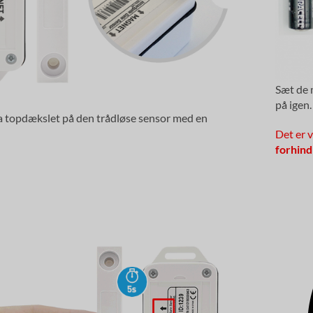
Sæt de 
på igen.
ra topdækslet på den trådløse sensor med en
Det er vi
forhindr