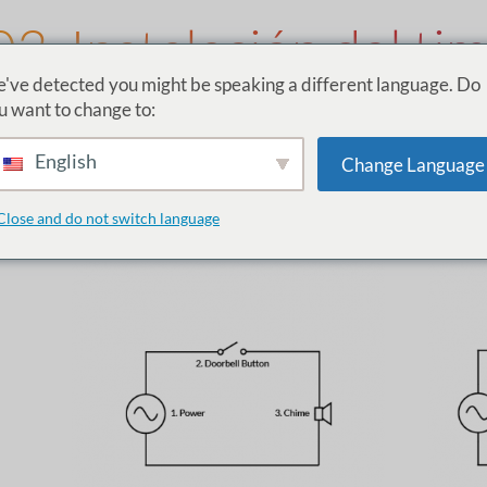
03. Instalación del ti
've detected you might be speaking a different language. Do
u want to change to:
Ubicación de la camp
English
Change Language
Si tocas el timbre de tu puerta, la fuente del sonido est
Sepa que el ismartgate
SUSTITUIR
el timbre que tien
Close and do not switch language