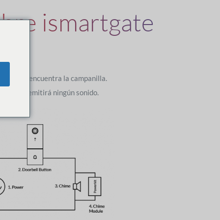
mbre ismartgate
anilla
á donde se encuentra la campanilla.
es. Ya no emitirá ningún sonido.