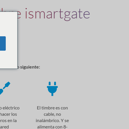
mbre ismartgate
ación
ese de lo siguiente:
o eléctrico
El timbre es con
hacer los
cable, no
ros en la
inalámbrico. Y se
ared
alimenta con 8-