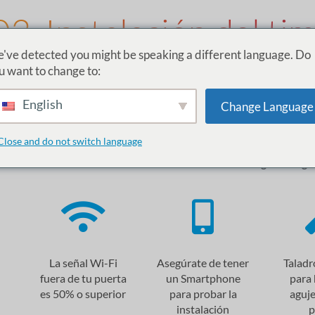
03. Instalación del ti
've detected you might be speaking a different language. Do
u want to change to:
Requisitos de instal
English
Change Language
Antes de empezar
Close and do not switch language
Al instalar el timbre ismartgate asegúr
La señal Wi-Fi
Asegúrate de tener
Taladr
fuera de tu puerta
un Smartphone
para 
es 50% o superior
para probar la
aguje
instalación
p