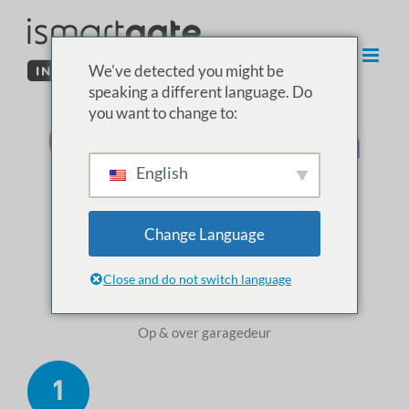
Overslaan
naar
inhoud
We've detected you might be
speaking a different language. Do
you want to change to:
03. De sensor in
English
de garage
installeren
Change Language
Close and do not switch language
Draadloze garagesensor installeren
Op & over garagedeur