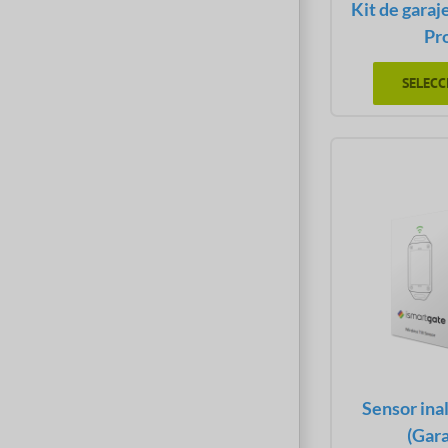
Kit de garaj
Pr
SELECC
Sensor ina
(Gara