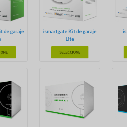
t de garaje
ismartgate Kit de garaje
i
o
Lite
IONE
SELECCIONE