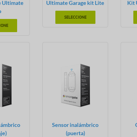
e Ultimate
Ultimate Garage kit Lite
Kit
o
SELECCIONE
IONE
lámbrico
Sensor inalámbrico
je)
(puerta)