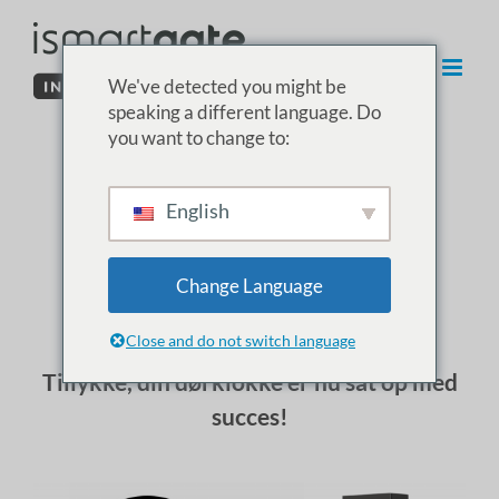
Spring
til
indhold
We've detected you might be
speaking a different language. Do
you want to change to:
Installation af
English
dørklokke
Change Language
Close and do not switch language
Tillykke, din dørklokke er nu sat op med
succes!