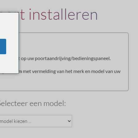
oort installeren
checker
t bedraadt op uw poortaandrijving/bedieningspaneel.
tgate.com
met vermelding van het merk en model van uw
Selecteer een model: