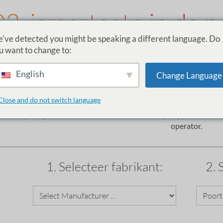
03. ismartgate in de p
've detected you might be speaking a different language. Do
u want to change to:
English
Change Language
Universele compatibiliteits
leer de bedradingsinstructies Voordat u het ismartgate apparaa
Close and do not switch language
t niet op de lijst staat, stuur ons dan een e-mail op
support@ismar
operator.
1. Selecteer fabrikant:
2. 