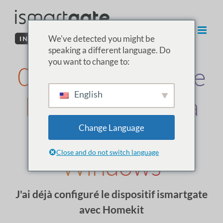
Skip
to
content
We've detected you might be
speaking a different language. Do
you want to change to:
02. Installation de
English
l'EIG PRO/Lite à
partir de
Change Language
Close and do not switch language
Windows
J'ai déjà configuré le dispositif ismartgate
avec Homekit